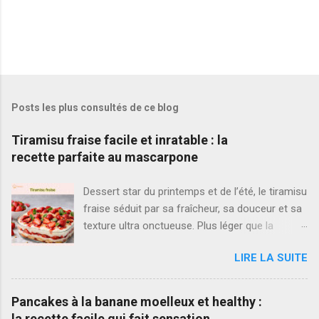
Posts les plus consultés de ce blog
Tiramisu fraise facile et inratable : la
recette parfaite au mascarpone
Dessert star du printemps et de l’été, le tiramisu
fraise séduit par sa fraîcheur, sa douceur et sa
texture ultra onctueuse. Plus léger que la
version classique au café, il met à l’honneur
LIRE LA SUITE
des fraises fraîches et une crème mascarpone
aérienne. Si vous cherchez la meilleure recette
tiramisu fraise , simple, rapide et vraiment
Pancakes à la banane moelleux et healthy :
inratable, vous êtes au bon endroit. Ici, je vous
la recette facile qui fait sensation