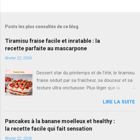
Posts les plus consultés de ce blog
Tiramisu fraise facile et inratable : la
recette parfaite au mascarpone
février 22, 2026
Dessert star du printemps et de l’été, le tiramisu
fraise séduit par sa fraîcheur, sa douceur et sa
texture ultra onctueuse. Plus léger que la
version classique au café, il met à l’honneur
LIRE LA SUITE
des fraises fraîches et une crème mascarpone
aérienne. Si vous cherchez la meilleure recette
tiramisu fraise , simple, rapide et vraiment
Pancakes à la banane moelleux et healthy :
inratable, vous êtes au bon endroit. Ici, je vous
la recette facile qui fait sensation
propose une version équilibrée, parfumée à la
février 22, 2026