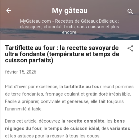
Accéder au contenu principal
My gâteau
MyGateau.com - Recettes de Gâteaux Délicieux ;
classiques, chocolat, fruits, sans cuisson et plus
encore.
Tartiflette au four : la recette savoyarde
ultra fondante (température et temps de
cuisson parfaits)
février 15, 2026
Plat d’hiver par excellence, la
tartiflette au four
réunit pommes
de terre fondantes, fromage coulant et gratin doré irrésistible.
Facile à préparer, conviviale et généreuse, elle fait toujours
l’unanimité à table.
Dans cet article, découvrez
la recette complète
, les
bons
réglages du four
, le
temps de cuisson idéal
, des
variantes
et les astuces pour la réussir à tous les coups.