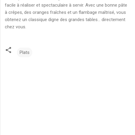
facile à réaliser et spectaculaire à servir. Avec une bonne pâte
à crêpes, des oranges fraîches et un flambage maîtrisé, vous
obtenez un classique digne des grandes tables… directement
chez vous.
Plats
C
o
m
m
e
n
t
a
i