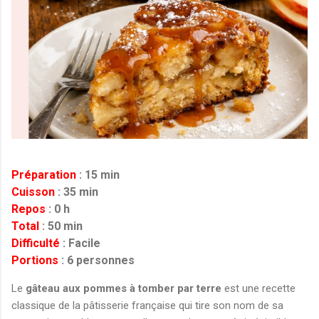
Préparation
: 15 min
Cuisson
: 35 min
Repos
: 0 h
Total
: 50 min
Difficulté
: Facile
Portions
: 6 personnes
Le
gâteau aux pommes à tomber par terre
est une recette
classique de la pâtisserie française qui tire son nom de sa