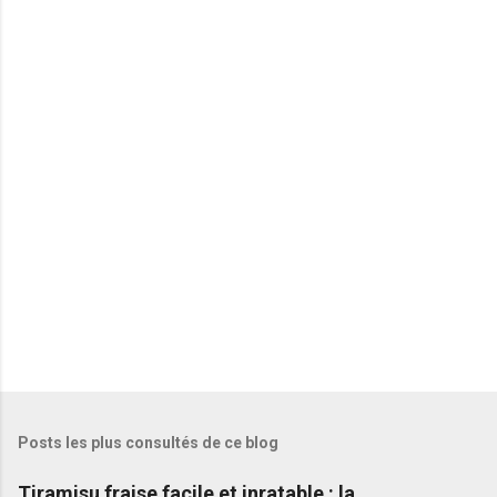
e
n
t
a
i
r
e
s
Posts les plus consultés de ce blog
Tiramisu fraise facile et inratable : la