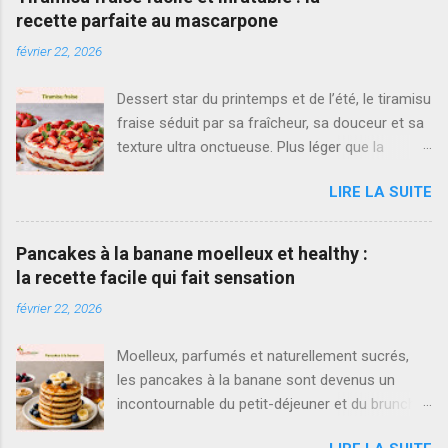
recette parfaite au mascarpone
février 22, 2026
Dessert star du printemps et de l’été, le tiramisu
fraise séduit par sa fraîcheur, sa douceur et sa
texture ultra onctueuse. Plus léger que la
version classique au café, il met à l’honneur
LIRE LA SUITE
des fraises fraîches et une crème mascarpone
aérienne. Si vous cherchez la meilleure recette
tiramisu fraise , simple, rapide et vraiment
Pancakes à la banane moelleux et healthy :
inratable, vous êtes au bon endroit. Ici, je vous
la recette facile qui fait sensation
propose une version équilibrée, parfumée à la
février 22, 2026
vanille, avec des biscuits délicatement imbibés
d’un sirop de fraise maison. Ce tiramisu à la
Moelleux, parfumés et naturellement sucrés,
fraise facile est parfait pour un repas en
les pancakes à la banane sont devenus un
famille, un anniversaire ou un dessert du
incontournable du petit-déjeuner et du brunch
dimanche. Il peut se préparer en grand plat, en
maison. Faciles à préparer, rapides et
verrine individuelle ou même en format gâteau.